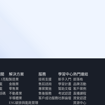
相關
解決方案
服務
學習中心
熱門連結
6.1亮點
製造業
技術支援
新手入門
部落格
載
金融業
售前諮詢
學習計畫
品牌活動
載
零售業
專案實施
幫助文檔
客戶案例
活碼
不動產業
售後服務
考試認證
直播課程
半導體業
客戶成功服務
社群論壇
資安認證
ESG碳排與能耗管理
資源中心