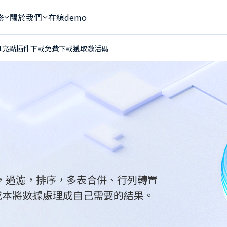
務
關於我們
在線demo
.1亮點
插件下載
免費下載
獲取激活碼
耗管理
術支援
資源下載
職業資格認證
FineReport和FineBI有什麼區別?
方案
前諮詢
直播課程
FineBI 和PowerBI 有什麼區別
HOT
決方案
案實施
品牌活動
FineBI和Tableau有什麼區別
NEW
運管理
後服務
社群論壇
什麼是BI商業智慧工具？
NEW
方案
戶成功服務
部落格
Podcast
範本中心
HOT
總，過濾，排序，多表合併、行列轉置
成本將數據處理成自己需要的結果。