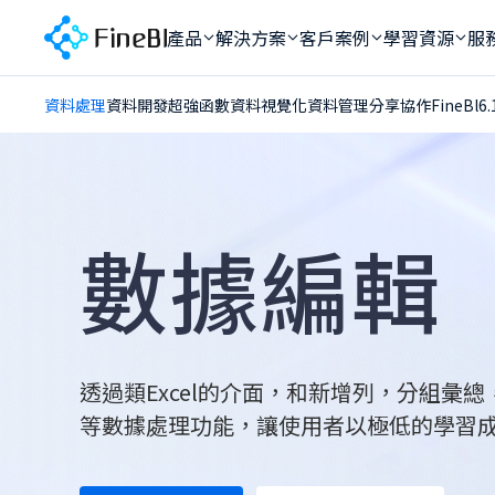
產品
解決方案
客戶案例
學習資源
服
資料處理
資料開發
超強函數
資料視覺化
資料管理
分享協作
FineBl6
製造業
ESG碳排與能
新手入門
技
金融業
智慧工廠解決
學習計畫
售
資料處理
零售業
智慧供應鏈解
幫助文檔
專
資料開發
不動產業
多地多工廠營
AI文檔小助手
售
超強函數
數據編輯
半導體業
智慧財務解決
客
資料視覺化
資料管理
分享協作
透過類Excel的介面，和新增列，分組彙
等數據處理功能，讓使用者以極低的學習