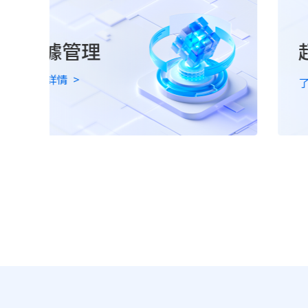
據管理
超強函
情
>
了解詳情
>