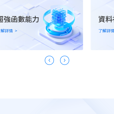
數能力
資料視覺化
了解詳情
>