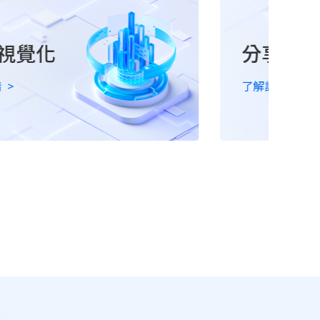
分享協作
了解詳情
>