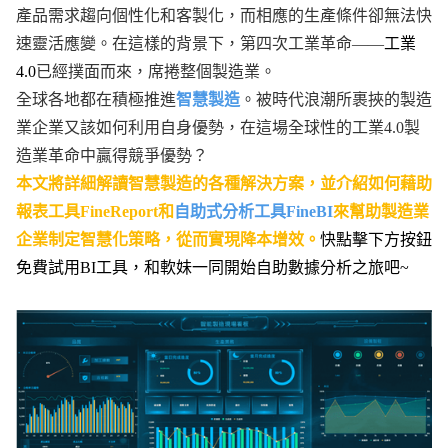
產品需求趨向個性化和客製化，而相應的生產條件卻無法快
速靈活應變。在這樣的背景下，第四次工業革命——
工業
4.0
已經撲面而來，席捲整個製造業。
全球各地都在積極推進
智慧製造
。被時代浪潮所裹挾的製造
業企業又該如何利用自身優勢，在這場全球性的工業4.0製
造業革命中贏得競爭優勢？
本文將詳細解讀智慧製造的各種解決方案，並介紹如何藉助
報表工具FineReport和
自助式分析工具FineBI
來幫助製造業
企業制定智慧化策略，從而實現降本增效。
快點擊下方按鈕
免費試用BI工具，和軟妹一同開始自助數據分析之旅吧~