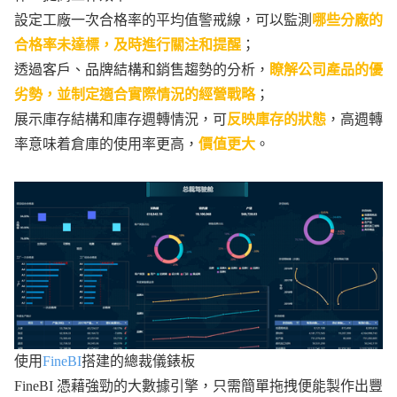
設定工廠一次合格率的平均值警戒線，可以監測
哪些分廠的
合格率未達標，及時進行關注和提醒
；
透過客戶、品牌結構和銷售趨勢的分析，
瞭解公司產品的優
劣勢，並制定適合實際情況的經營戰略
；
展示庫存結構和庫存週轉情況，可
反映庫存的狀態
，高週轉
率意味着倉庫的使用率更高，
價值更大
。
使用
FineBI
搭建的總裁儀錶板
FineBI 憑藉強勁的大數據引擎，只需簡單拖拽便能製作出豐