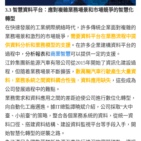
3.3 智慧資料平台：應對複雜業務場景和市場競爭的智慧化
轉型
在快速發展的工業網際網絡時代，許多傳統企業面對複雜的
業務場景和激烈的市場競爭，
需要資料平台在業務流程中提
供資料分析和業務模型的支援
。在許多企業建構資料平台的
過程中，
分析報表
和
商業智慧
可以提供一定的支援。
江鈴集團新能源汽車有限公司從2015年開始了資訊化建設過
程，但隨着業務場景不斷擴張，
數萬輛汽車行駛產生大量資
料，業務系統之間資料耦合性強，資料應用缺失
，這些成為
公司發展過程中的難點。
業務需求和資料應用之間的差距迫使公司進行數位化轉型，
向自動化工廠邁進。據IT總監譚曉斌介紹，公司採取“大中
臺、小前臺”的策略，整合各個業務系統的資料，從統一資
料口徑、搭建資料結構、建設資料監視平台等手段入手，開
始智慧化轉型的逆襲之路。