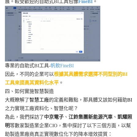
展。較受歡迎的自助式BI工具包像
FineBI
。
專業的自助式BI工具-
帆軟FineBI
因此，不同的企業可以
根據其具體需求選擇不同型別的BI
工具來提高其資料化水平
。
四、如何實施智慧製造
大概瞭解了
智慧工廠
的定義和難點，那具體又該如何藉助
BI
之力實現工廠資料化、智慧化呢？
為此，我們採訪了
中京電子
、
江鈴集團新能源汽車
、
凱耀照
明
等數家製造業企業CIO，集中探討了以下三個方面，以幫
助製造業廠商真正實現數位化下的降本增效提質：