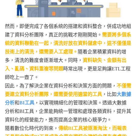
然而，即便完成了各個系統的搭建和資料整合，併成功地組
建了資料分析團隊，真正的挑戰才剛剛開始。
需要將多個系
統的資料聯動在一起，清洗好放在資料儲倉中，這不僅僅是
技術上的清洗，還需要人工處理。
隨着企業積累資料的增
多，清洗的難度會逐漸增大。同時，
資料缺失、金額有出
入、亂碼、資料重複等問題
時常出現，更是足夠讓ETL工程
師吃上一壺了。
因此，為了解決企業在資料分析和決策方面的問題，
不僅需
要建立資料分析團隊，還需要使用適當的工具
，比如
大數據
分析
和
BI工具
，以實現精細化的管理和決策。透過大數據
分析和BI工具，企業能夠統一管理和處理各類資料，提升其
資料化的經營能力，進而提高企業的核心競爭力。
隨着數位化時代的到來，
傳統BI工具被逐漸淘汰，而報表