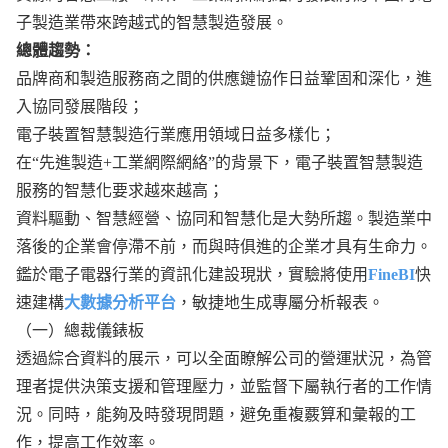
子製造業帶來跨越式的智慧製造發展。
總體趨勢：
品牌商和製造服務商之間的供應鏈協作日益鞏固和深化，進
入協同發展階段；
電子裝置智慧製造行業應用領域日益多樣化；
在“先進製造+工業網際網絡”的背景下，電子裝置智慧製造
服務的智慧化要求越來越高；
資料驅動、智慧經營、協同和智慧化是大勢所趨。製造業中
落後的企業會停滯不前，而與時俱進的企業才具有生命力。
鑑於電子電器行業的資訊化建設現狀，實驗將使用
FineBI
快
速建構
大數據分析平台
，敏捷地生成專屬分析報表。
（一）總裁儀錶板
透過綜合資料的展示，可以全面瞭解公司的營運狀況，為管
理者提供決策支援和管理壓力，並監督下屬執行者的工作情
況。同時，能夠及時發現問題，避免重複覈算和彙報的工
作，提高工作效率。