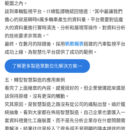
範圍之內。
談到車輛監視平台，IT總監譚曉斌回憶道：“其中最讓我們
擔心的就是瞬時8萬多輛車產生的資料量，平台需要對這龐
大的資料量進行實時清洗、分析和展現等操作，對資料分析
的技術要求非常高。”
最終，在數月的除錯後，採用
帆軟報表
搭建的汽車監視平台
成功上線，為智慧化平台提供了成功的範例。
了解更多製造業數位化解決方案>>
五、轉型智慧製造的應用案例
看完了上面幾章的內容，感覺挺好的，但企業營運起來還是
該保持原樣，沒有更深的觸動。
究其原因，是智慧製造之路沒有從公司的痛點出發。過於籠
統抽象，看到大家都在佈局智慧製造，自己企業也要匯入一
套資料視覺化工廠裝置，而不是先分析企業存在什麼問題需
要解決，結果往往是投入了很多卻不見明顯的降本增效的效