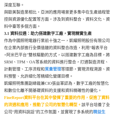
深度互聯。
與歐美製造業相比，亞洲的應用場景更多集中在生產過程管
控與資源優化配置等方面，涉及到資料整合、資料文化、資
料中臺等多個方面。
3.1 資料拉通：助力搭建數字工廠，實現精實生產
作為中國照明電器行業前十強之一，凱耀照明股份有限公司
在企業內部進行全價值鏈的資料整合改造，利用“報表平台
+阿米巴平台”雙核驅動的方式，以搭建數字工廠為目標，將
SRM、TPM、OA等系統的資料進行整合，打通製造流程、
計劃管理、工序流程和
質量管理
等環節，實現流程溯源、資
料預警、允許細化等精細化營運目標。
凱耀照明集團副總裁兼CIO張益軍認為，數字工廠的智慧化
和數位化離不開基礎資料的支援和資料精確性的優化。
FineReport資料平台在其中發揮了重要的作用，促進了資料
的流通和應用，推動了公司的智慧化轉型。
該平台培養了全
公司“用資料說話”的工作氛圍，並實現了多系統的
精益生