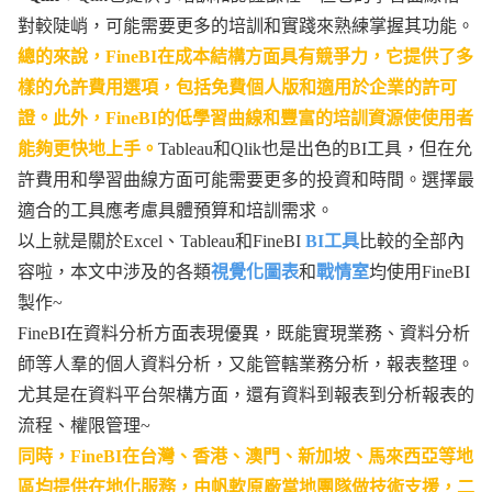
對較陡峭，可能需要更多的培訓和實踐來熟練掌握其功能。
總的來說，FineBI在成本結構方面具有競爭力，它提供了多
樣的允許費用選項，包括免費個人版和適用於企業的許可
證。此外，FineBI的低學習曲線和豐富的培訓資源使使用者
能夠更快地上手。
Tableau和Qlik也是出色的BI工具，但在允
許費用和學習曲線方面可能需要更多的投資和時間。選擇最
適合的工具應考慮具體預算和培訓需求。
以上就是關於Excel、Tableau和FineBI
BI工具
比較的全部內
容啦，本文中涉及的各類
視覺化圖表
和
戰情室
均使用FineBI
製作~
FineBI在資料分析方面表現優異，既能實現業務、資料分析
師等人羣的個人資料分析，又能管轄業務分析，報表整理。
尤其是在資料平台架構方面，還有資料到報表到分析報表的
流程、權限管理~
同時，FineBI在台灣、香港、澳門、新加坡、馬來西亞等地
區均提供在地化服務，由帆軟原廠當地團隊做技術支援，二